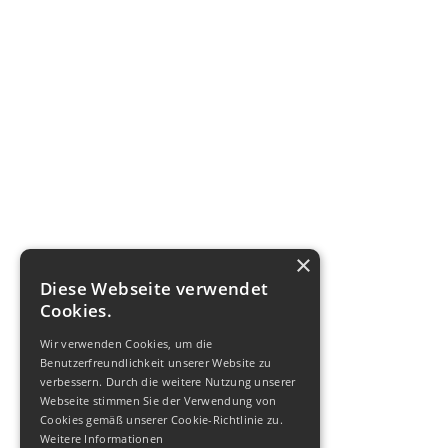
Kontakt
cobos Fluid Service GmbH
Moosacher Str. 58
80809 München
info@cobos-fs.de
Tel. 089 – 42 72 997 0
×
Diese Webseite verwendet
Quicklinks
Cookies.
Referenzen
Wir verwenden Cookies, um die
Nachhaltigkeit
Benutzerfreundlichkeit unserer Website zu
Partner-Netzwerk
verbessern. Durch die weitere Nutzung unserer
Webseite stimmen Sie der Verwendung von
Downloads
Cookies gemäß unserer Cookie-Richtlinie zu.
Weitere Informationen