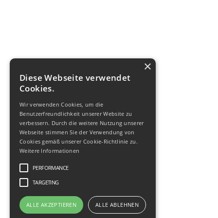
Moosacher Str. 58
80809 München
info@cobos-fs.de
Tel. 089 – 42 72 997 0
×
Diese Webseite verwendet
Quicklinks
Cookies.
Referenzen
Wir verwenden Cookies, um die
Nachhaltigkeit
Benutzerfreundlichkeit unserer Website zu
Partner-Netzwerk
verbessern. Durch die weitere Nutzung unserer
Webseite stimmen Sie der Verwendung von
Downloads
Cookies gemäß unserer Cookie-Richtlinie zu.
Weitere Informationen
Social Media
PERFORMANCE
TARGETING
ALLE AKZEPTIEREN
ALLE ABLEHNEN