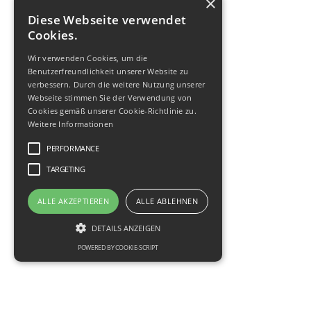
×
Diese Webseite verwendet
Quicklinks
Cookies.
Referenzen
Wir verwenden Cookies, um die
Nachhaltigkeit
Benutzerfreundlichkeit unserer Website zu
Partner-Netzwerk
verbessern. Durch die weitere Nutzung unserer
Webseite stimmen Sie der Verwendung von
Downloads
Cookies gemäß unserer Cookie-Richtlinie zu.
Weitere Informationen
Social Media
PERFORMANCE
TARGETING
ALLE AKZEPTIEREN
ALLE ABLEHNEN
Impressum
|
Datenschutz
|
Disclaimer
DETAILS ANZEIGEN
© 2024 cobos Fluid Service GmbH
POWERED BY COOKIE-SCRIPT
Performance
Targeting
Performance-Cookies sammeln Informationen