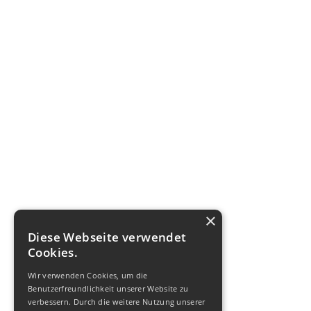
Anlagenbau
Build-Phase Projekt Hillebrand
Erbslöh
×
Diese Webseite verwendet
Cookies.
Wir verwenden Cookies, um die
Benutzerfreundlichkeit unserer Website zu
verbessern. Durch die weitere Nutzung unserer
Kontakt